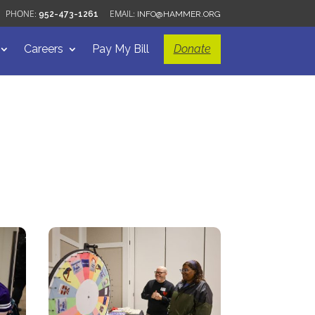
952-473-1261
INFO@HAMMER.ORG
Careers
Pay My Bill
Donate