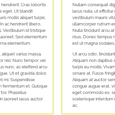
hendrerit. Cras lobortis
Nullam consequat digni
is eget. Ut blandit
lacus nulla, ut efficitu
is mollis aliquet turpis,
vestibulum mauris vita
In ac hendrerit libero.
ullamcorper rutrum erat
is. Vestibulum id tristique
Nulla tincidunt arcu at 
 laoreet. Sed elementum
risus. Donec tempus 
 urna elementum.
est ut magna sodales,
, aliquet varius massa.
Ut arcu odio, tincidunt
r nisi. Nunc tempor vel
Aliquam non dapibus q
cus nunc, ac eleifend arcu
turpis eu mollis. Vivam
ongue. Ut et gravida dolor.
ornare at. Fusce fringi
nt mi. Suspendisse
Aliquam at auctor sem
am fermentum et. Quisque
congue augue erat, vi
tor. Phasellus
eget commodo ex, sed 
in laoreet lacus auctor
scelerisque interdum u
ac.