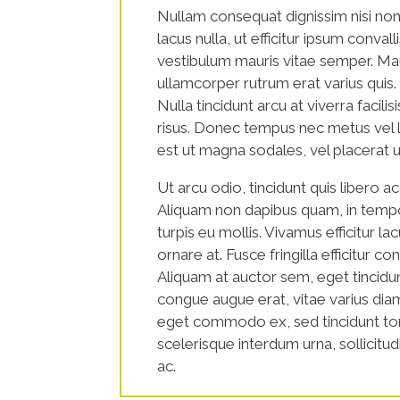
Nullam consequat dignissim nisi non 
lacus nulla, ut efficitur ipsum convall
vestibulum mauris vitae semper. Maur
ullamcorper rutrum erat varius quis. 
Nulla tincidunt arcu at viverra facilis
risus. Donec tempus nec metus vel
est ut magna sodales, vel placerat
Ut arcu odio, tincidunt quis libero ac
Aliquam non dapibus quam, in tempo
turpis eu mollis. Vivamus efficitur la
ornare at. Fusce fringilla efficitur c
Aliquam at auctor sem, eget tincidu
congue augue erat, vitae varius di
eget commodo ex, sed tincidunt tor
scelerisque interdum urna, sollicitud
ac.