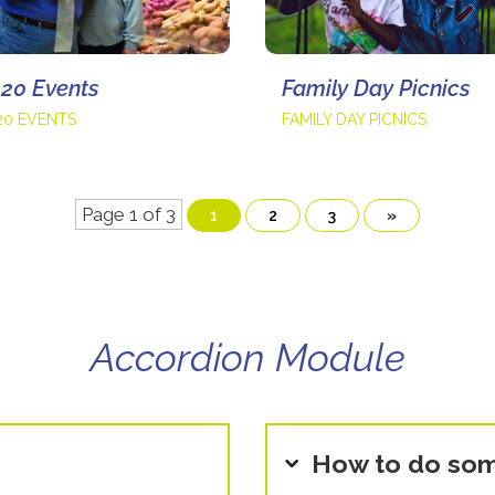
20 Events
Family Day Picnics
20 EVENTS
FAMILY DAY PICNICS
Page 1 of 3
1
2
3
»
Accordion Module
How to do som