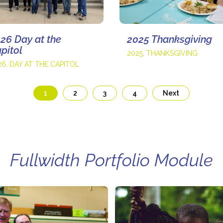
26 Day at the
2025 Thanksgiving
pitol
2025
,
THANKSGIVING
26
,
DAY AT THE CAPITOL
1
2
3
4
Next
Fullwidth Portfolio Module