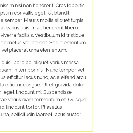
ssim nisi non hendrerit. Cras lobortis
r ipsum convallis eget. Ut blandit
e semper. Mauris mollis aliquet turpis,
 varius quis. In ac hendrerit libero.
viverra facilisis. Vestibulum id tristique
nec metus vel laoreet. Sed elementum
 vel placerat urna elementum.
 quis libero ac, aliquet varius massa.
uam, in tempor nisi. Nunc tempor vel
us efficitur lacus nunc, ac eleifend arcu
lla efficitur congue. Ut et gravida dolor.
, eget tincidunt mi. Suspendisse
tae varius diam fermentum et. Quisque
tincidunt tortor. Phasellus
rna, sollicitudin laoreet lacus auctor