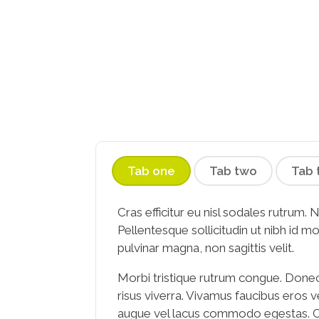
Tab one
Tab two
Tab 
Cras efficitur eu nisl sodales rutrum.
Pellentesque sollicitudin ut nibh id mo
pulvinar magna, non sagittis velit.
Morbi tristique rutrum congue. Donec 
risus viverra. Vivamus faucibus eros
augue vel lacus commodo egestas. Cras